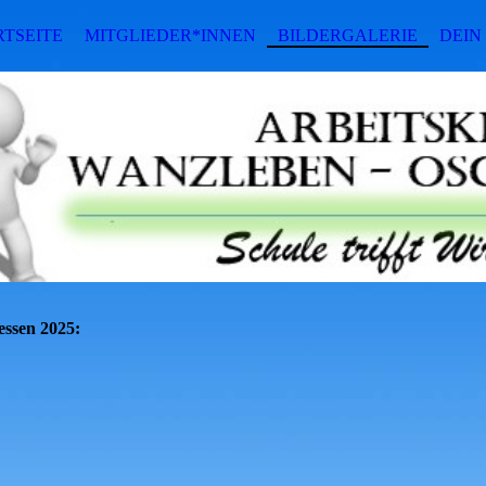
RTSEITE
MITGLIEDER*INNEN
BILDERGALERIE
DEIN
essen 2025: